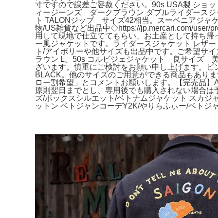
寸ですので誤差ご容赦ください。90s USA製 シ
ィージーンズ ダークブラウン ダブルライダースジャ
ト TALONジップ サイズ42相当。スーベニアジャケ
物/US雑貨など出品中◇https://jp.mercari.com/u
用して現地で仕立ててもらい、お土産として持ち帰
ー風ジャケットです。ライダースジャケット レザー Sサイ
ト/アイボリーや他サイズも出品中です。ご希望サイズ
ラウン L。50s コルビジェジャケット 良サイズ 美品
ざいます。慎重にご検討をお願い申し上げます。ビンテージ:
BLACK。他のサイズのご用意ができる商品もありますの
ロー割希望」とコメントお願いします。【完売品】AVIR
原則翌日までとし、専用後でも購入されない場合は予
ズ/ボックスシルエット/ベトナムジャケット スカジャン 大き
ットン ベトジャンコーデY2K/やりらふぃー/ベトジャン/中田商