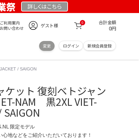
創業祭
詳しくは
こちら
合計金額
ご利用案内
0
ゲスト様
0円
お問い合わせ
変更
ログイン
新規会員登録
KET / SAIGON
ャケット 復刻ベトジャン
ET-NAM 黒2XL VIET-
/ SAIGON
S.NL 限定モデル
の使い心地などをご紹介いただいております！