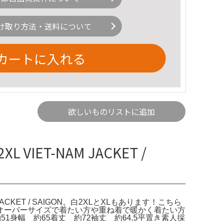
け取り方法・送料について
カートに入れる
欲しいものリストに追加
IET-NAM JACKET /
 JACKET / SAIGON。白2XLとXLもあります！こちら
オーバーサイズで着たい方や重ね着で暖かく着たい方
幅 約51身幅 約65着丈 約72袖丈 約64.5平置き素人採