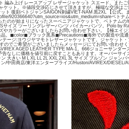
ョット 編み上げ レースアップ レザージャケット スエード。ま
ケット。※値段交渉応じさせて頂きますが、極端な交渉はご遠慮下
ット 復刻ベトジャンSAIGON刺繍VIET-NAM 黒2XL 【
ser/profile/920366640?utm_source=ios&utm_me
ったのが始まりになったスーベニアジャケットで、ベトナムの
ズ ツーリングレザーパンツ バイカーパンツ。Polo by Ralp
やカラーがございましたらお問い合わせ下さい。【極エイジング】
。◼︎color◼︎ブラック黒系◼︎Precautions◼︎海外で
ヨウジヤマモトレザージャケットです。ジャケット・アウター by H
でご希望がございましたらメッセージにてお問い合わせください。◼︎f
EX AGED LEATHER TYPE MA-1。666ジョニー
告なしに価格を値引前に戻すこともあります。オーバーサイズ/ビ
い M L XL LL 2L XXL 2XL 3L サイズ ブルゾン ジャ
店/東洋エンタープライズ/Huston/AVIREX/DIESEL/ALDIES