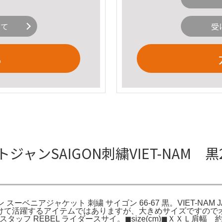
いて
受
る
AIGON刺繍VIET-NAM 黒2XL V
ジャン スーベニアジャケット 刺繍 サイゴン 66-67 黒。VIET-NAM
けて活躍するアイテムではありますが、大きめサイズですので
ルスタッフ REBEL ライダースサイ。◼︎size(cm)◼︎ＸＸＬ肩