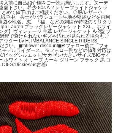
たご購入前に自己紹介欄をご一読お願いします。ヌーデ
さい。希少 80s A-2 レザーフライトジャケッ
公式。まとめて値下げはご相談ください。◇服/レザー小
dium=shareベトナム戦争中、兵士がパラシュート生地や寝袋などを再利
地図や地名、虎、「福」などの刺繍が特徴のミリタリ
h Lauren ブラックレザージャケット XXL。ホワイ
ヴィンテージ 羊革 レザージャケット A-2型 ブ
の製造や流通過程で避けられないギズや汚れが見られる場合もご
. IMBALANCE SINGLE RIDERS
ollower discount◼︎※フォロー後に「フォ
サンダースモデルライダース。※フォロー割などの値引対応は
ッグシルエット/サカゼン/大きいサイズ/BIGサイ
ンパー ホワイト オリーブ カーキ グリーン ブラック 黒 コ
/Dickies/us古着/