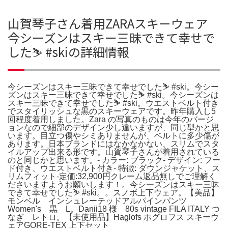
山賀琴子さん着用ZARAスキーウェア
今シーズンはスキー三昧できて幸せで
した⛷️ #skiの詳細情報
今シーズンはスキー三昧できて幸せでした⛷️ #ski。今シー
ズンはスキー三昧できて幸せでした⛷️ #ski。今シーズンは
スキー三昧できて幸せでした⛷️ #ski。ウエストベルト付き
でスタイリッシュな黒のスキーウェアです。昨年購入し5
回程度着用しました。Zara の写真のものは今年のバージ
ョンなので細部のデザイン少し違いますが、同じ型かと思
います。目立つ傷やシミありませんが、ベルトに多少傷が
あります。日本ブランドにはなかなかない、スリムでスタ
イルアップ出来る形です。山賀琴子さんが着用されている
のと同じかと思います。- カラー: ブラック- デザイン: フー
ド付き、ウエストベルト付き- 特徴: ダウンジャケット、ス
リムフィット-定価:32,900円クレーム返品無しでご理解く
ださいますようお願いします！。今シーズンはスキー三昧
できて幸せでした⛷️ #ski。。スノボ上下ウェア。【美品】
モンベル インシュレーテッドアルパインパンツ
Women's 黒 L。Danii18 様 80s vintage FILA ITALY つ
なぎ レトロ。【未使用品】Haglofs ホグロフス スキーウ
ェアGORE-TEX 上下セット