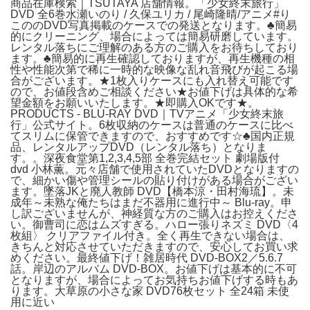
商品在庫検索｜TSUTAYA 店舗情報。「少女終末旅行」
DVD 全6巻水瀬いのり / 久保ユリカ / 尾崎隆晴/アニメ#り
こののDVD写真掲載のケースでの発送となります。♣︎簡易
的にクリーニング、場合によっては簡易研磨しています。
レンタル落ちにご理解のある方のご購入をお待ちしており
ます。♣︎簡易的に再生確認しておりますが、再生機種の相
性や性能次第で稀に一時的な映像な乱れ音飛びが起こる場
合がございます。★1枚入りケースにも入れ替え可能です
ので、お値段含めご相談ください★お値下げは具体的な希
望金額をお願いいたします。★即購入OKです★。
PRODUCTS - BLU-RAY DVD｜TVアニメ「少女終末旅
行」公式サイト。6枚収納のケースは普通のケースに比べ
てスリムに保管できますので、おすすめです☆♣︎国内正規
品、レンタルアップDVD（レンタル落ち）となりま
す。。深夜食堂第1,2,3,4,5部 全巻完結セット 劇場版付
dvd 小林薫。元々店舗で使用されていたDVDとなりますの
で、細かい傷や管理シールの貼り付けがある場合がござい
ます。墜落JKと廃人教師 DVD【橋本涼・田村海琉】。未
成年～未熟な俺たちはまだ不器用に進行中～ Blu-ray。申
し訳ございませんが、神経質な方のご購入はお控えくださ
い。御曹司に恋はムズすぎる。ハロー張りネズミ DVD〈4
枚組〉 クリアファイル付き。全く再生できない場合は、
きちんと対応させていただきますので、安心してお買い求
めください。最終値下げ！雑居時代 DVD-BOX2／5.6.7
話。岸辺のアルバム DVD-BOX。お値下げは基本的に不可
となりますが、場合によってお気持ちお値下げする時もあ
ります。大草原の小さな家 DVD76枚セット 全24箱 未使
用に近い