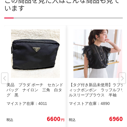
います
美品 プラダ ポーチ セカンド
【タグ付き新品未使用】ラブテ
バッグ ナイロン 三角 白タ
ィックボンボン ラッフルフリ
グ 黒
ルスリーブブラウス 半袖
マイストア在庫：
4011
マイストア在庫：
4890
6600
6960
税込
円
税込
円