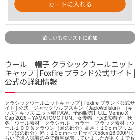
カートに入れる
欲しいものリストに追加
ウール 帽子 クラシックウールニット
キャップ | Foxfire ブランド公式サイト |
公式の詳細情報
クラシックウールニットキャップ | Foxfire ブランド公式サ
イト | 公式。ジャックウルフスキン（JackWolfskin）（キ
ッズ）キッズ ニット帽 PAW。予約販売】U.L. Merino X
Cap 2026 – YAMATOMO.FUN。女優帽 つば広帽子 秋
冬 ウール素材 クラシカル カラー ブラック素材：ウ
ール１００％クラウン（頭の部分）高さ：１0ｃｍブリム
（つばの部分）幅：１0ｃｍヘッドサイズ58cm18,000円く
らいで購入試着のみで自宅保管していましたがあくまでも