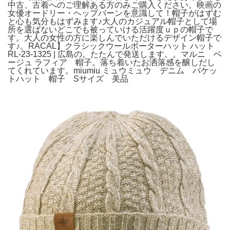
中古、古着へのご理解ある方のみご購入ください。映画の
女優オードリー・ヘップバーンを意識して！帽子がはずむ
と心も気分もはずみます♪大人のカジュアル帽子として場
所を選ばないどこでも被っていける活躍度ｕｐの帽子で
す。大人の女性の方に楽しんでいただけるデザイン帽子で
す♪。RACAL】クラシックウールボーターハット ハット
RL-23-1325 | 広島の。たたんで発送します。。マルニ ベ
ージュ ラフィア 帽子。落ち着いたお洒落感を醸しだし
てくれています。miumiu ミュウミュウ デニム バケッ
トハット 帽子 Sサイズ 美品