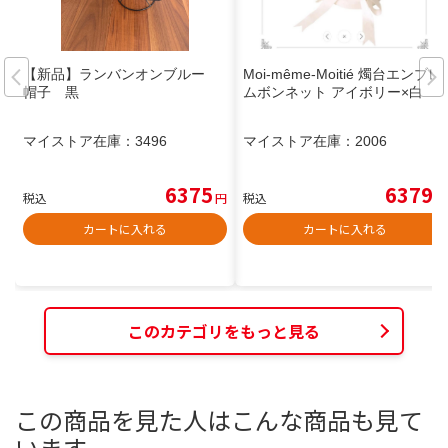
【新品】ランバンオンブルー
Moi-même-Moitié 燭台エンブレ
帽子 黒
ムボンネット アイボリー×白
マイストア在庫：
3496
マイストア在庫：
2006
6375
6379
税込
円
税込
円
カートに入れる
カートに入れる
このカテゴリをもっと見る
この商品を見た人はこんな商品も見て
います