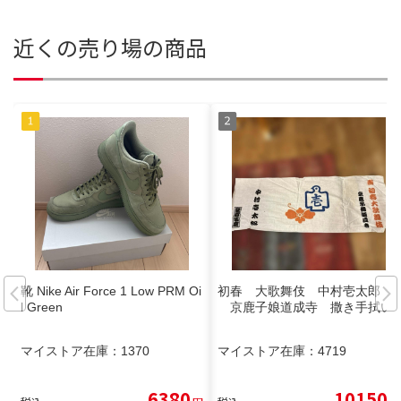
近くの売り場の商品
靴 Nike Air Force 1 Low PRM Oi
初春 大歌舞伎 中村壱太郎
l Green
京鹿子娘道成寺 撒き手拭い
マイストア在庫：
1370
マイストア在庫：
4719
6380
10150