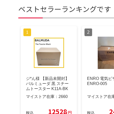
ベストセラーランキングです
ジ*ん様 【新品未開封】
ENRO 電気
バルミューダ 黒 スチー
ENRO-005
ムトースター K11A-BK
マイストア在庫：
2660
マイストア在
12528
2
円
税込
税込