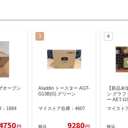
ピザオーブン
Aladdin トースター AGT-
【新品未
G13B(G) グリーン
ン グラ
ー AET-G
庫：
1884
マイストア在庫：
4607
マイスト
4750
9280
円
円
税込
税込