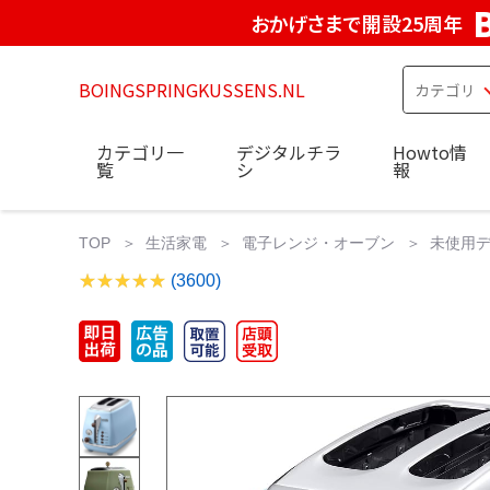
おかげさまで開設25周年
BOINGSPRINGKUSSENS.NL
カテゴリ一
デジタルチラ
Howto情
覧
シ
報
TOP
生活家電
電子レンジ・オーブン
未使用デ
(3600)