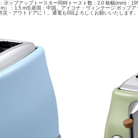
ップトースター同時トースト数：2.0 枚幅(mm)：195.0 mm奥
（m）：1.5 m生産国：中国。アイコナ・ヴィンテージ ポップア
防災・アウトドアに！。通電も0回よろしくお願いいたします。e*