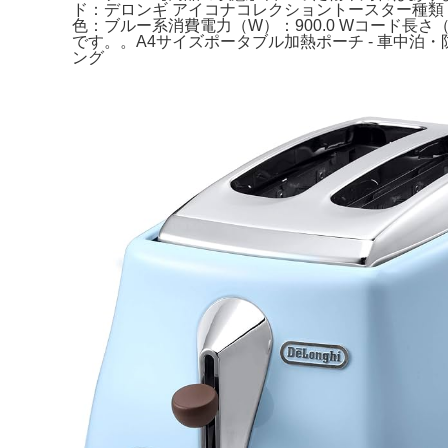
ド：デロンギ アイコナコレクショントースター種類：ポップア
色：ブルー系消費電力（W）：900.0 Wコード長さ
です。。A4サイズポータブル加熱ポーチ - 車中泊・
ング