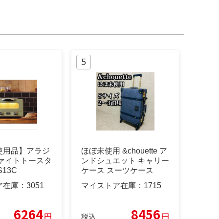
使用品】アラジ
ほぼ未使用 &chouette ア
ファイトトースタ
ンドシュエット キャリー
S13C
ケース スーツケース
ア在庫：
3051
マイストア在庫：
1715
6264
8456
円
円
税込