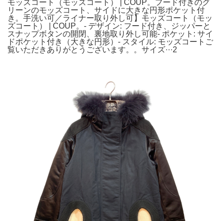
モッズコート（モッズコート） | COUP。フード付きのグ
リーンのモッズコート、サイドに大きな円形ポケット付
き。手洗い可／ライナー取り外し可】モッズコート（モッ
ズコート） | COUP。- デザイン: フード付き、ジッパーと
スナップボタンの開閉、裏地取り外し可能- ポケット: サイ
ドポケット付き（大きな円形）- スタイル: モッズコートご
覧いただきありがとうございます。。サイズ···2