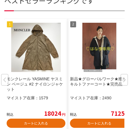
ベストセラーランキングです
モンクレール YASMINE ヤスミ
新品★グローバルワーク★撥水
ン ベージュ #2 ナイロンジャケ
キルトファーコート★完売品
ット
マイストア在庫：
1579
マイストア在庫：
2490
18024
7125
税込
円
税込
円
カートに入れる
カートに入れる