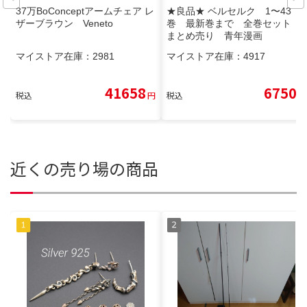
37万BoConceptアームチェア レ
★良品★ ベルセルク 1〜43
ザーブラウン Veneto
巻 最新巻まで 全巻セット
まとめ売り 青年漫画
マイストア在庫：
2981
マイストア在庫：
4917
41658
6750
税込
円
税込
円
近くの売り場の商品