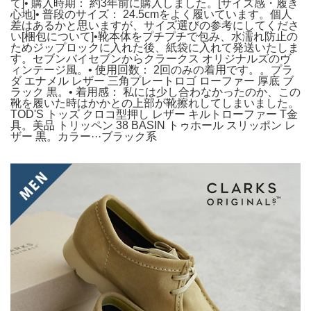
て]• 購入時期： 約3年前に購入しました。[サイズ感・履き
心地]• 普段のサイズ： 24.5cmをよく履いています。個人
差はあるかと思いますが、サイズ選びの参考にしてくださ
い[梱包について]•靴本体をプチプチで包み、水濡れ防止の
ためジップロックに入れた後、紙袋に入れて発送いたしま
す。セブンバイセブンからクラークス オリジナルズのヴ
ィンテージ風。• 使用回数： 2回のみの着用です。。プラ
ダ エナメル レザー 三角プレートロゴ ローファー 厚底 ブ
ラック 黒。• 着用感： 私には少し合わなかったのか、この
靴を履いた時はかかとの上部が靴擦れしてしまいました。
TOD'S トッズ クロコ型押し レザー キルトローファー T金
具。美品 トリッペン 38 BASIN トゥホール スリッポン レ
ザー 黒。カラー···ブラック系