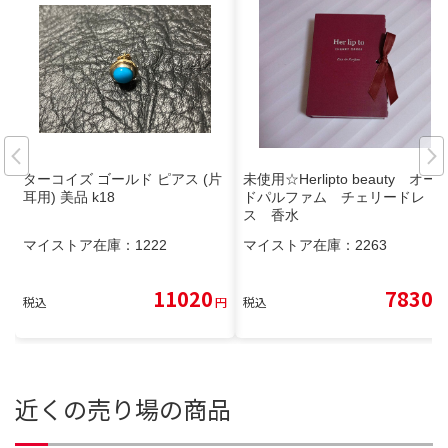
ターコイズ ゴールド ピアス (片
未使用☆Herlipto beauty オー
耳用) 美品 k18
ドパルファム チェリードレ
ス 香水
マイストア在庫：
1222
マイストア在庫：
2263
11020
7830
税込
円
税込
円
近くの売り場の商品