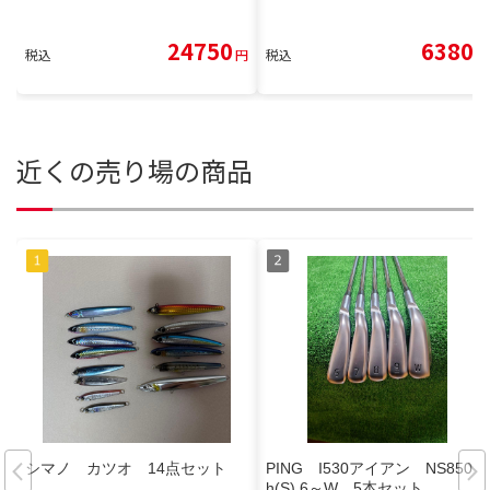
24750
6380
税込
円
税込
円
近くの売り場の商品
シマノ カツオ 14点セット
PING I530アイアン NS850G
h(S) 6～W 5本セット