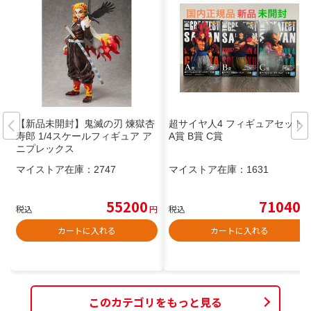
【新品未開封】鬼滅の刃 煉獄杏
超サイヤ人4 フィギュアセット
寿郎 1/4スケールフィギュア ア
A賞 B賞 C賞
ニプレックス
マイストア在庫：
2747
マイストア在庫：
1631
55200
71040
税込
円
税込
円
カートに入れる
カートに入れる
このカテゴリをもっと見る