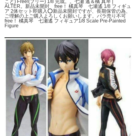
こと) Free!(フリー) 1/8 完成。。七瀬 遙＆橘 真琴 |
ALTER。新品未開封 free！ 橘真琴 七瀬遙 1/8 フィギュ
ア 2体セット即購入⭕️新品未開封ですが、長期保管の為、
ご理解の上ご購入よろしくお願いします。バラ売り不可
free！ 橘真琴 七瀬遙 フィギュア1/8 Scale Pre-Painted
Figure