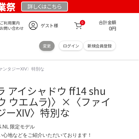
創業祭
詳しくは
こちら
合計金額
ご利用案内
0
ゲスト様
0円
お問い合わせ
変更
ログイン
新規会員登録
ファンタジーXIV〉特別な
アイシャドウ ff14 shu
ュウ ウエムラ)〉×〈ファイ
ーXIV〉特別な
S.NL 限定モデル
の使い心地などをご紹介いただいております！