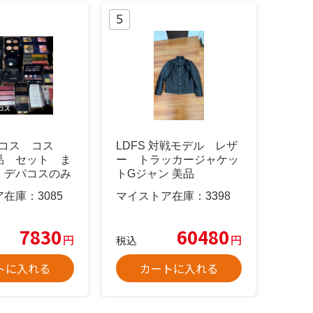
デパコス コス
LDFS 対戦モデル レザ
品 セット ま
ー トラッカージャケッ
 デパコスのみ
トGジャン 美品
ア在庫：
3085
マイストア在庫：
3398
7830
60480
円
円
税込
トに入れる
カートに入れる