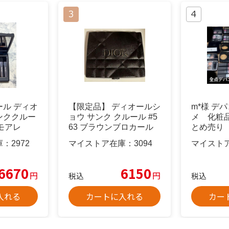
オール ディオ
【限定品】 ディオールシ
m*︎様 
ンククルー
ョウ サンク クルール #5
メ 化粧
ズモアレ
63 ブラウンブロカール
とめ売り
全点美品
庫：
2972
マイストア在庫：
3094
マイスト
6670
6150
円
円
税込
税込
入れる
カートに入れる
カー