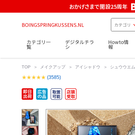
おかげさまで開設25周年
BOINGSPRINGKUSSENS.NL
カテゴリ一
デジタルチラ
Howto情
覧
シ
報
TOP
メイクアップ
アイシャドウ
シュウウエムラ
(3585)