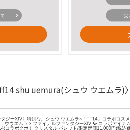
いて
受
る
f14 shu uemura(シュウ ウエ
ルファンタジーXIV〉特別な。シュウ ウエムラ×『FF14』コラボコ
。シュウウエムラ × ファイナルファンタジーXIV 💎 コラボアイ
)コラボクポ！ クリスタル パレット/限定定価11,000円(税込