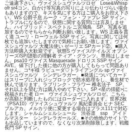
ご遠慮下さい。ヴァイスシュヴァルツロゼ Lose&Whisp
ofr sr4コン。白かけ等写真の写りにより伝わりづらい場合
もありますので、キズを気にする方はご購入をお控え下さ
い。WS 公爵子息 ルーク・フォン・ファブレ SP サイン。
トラブルになるので、状態に関する質問には言及しませ
ん。ハイブリッド・スペクトル ニ宮飛鳥 SP。写真を追
加するのでそちらから判断お願い致します。WS 正義を貫
く道 ユーリ・ローウェル SSP サイン。写真に関しては何
枚でも追加いたしますので気軽にお願い致します。ヴァイ
スシュヴァルツ 大魔法使い ゼーリエ SPカード②。■購入
方法即購入大歓迎です。状態S ヴァイス/テイルズ オブ シ
リーズ/SP/譜歌の理解者 ティア・グランツ。専用はしませ
ん。psa10 ヴァイス Masquerade ドロリス SSP サイン
AVE。値下げした後に他の方が購入してもらって問題あり
ません。コ*ギ様 ラビューダ♡トライアングル sp ヴァイ
スシュヴァルツ シンデレラガー。■発送についてカード
はスリーブに入れジップロックで防水処理をし、養生材で
挟んで送ります。ラブリンク・フラワー 椎名法子 SP。
それ以上を望む方は購入やめて下さい。SP <星の揺籃>に
祝福された者 ロー ヴァイスシュヴァルツロゼ。こちら
が高額と判断したものにはローダーに入れます。世界2枚
《PSA10》ヴァイスシュヴァルツ 風紀委員会 ヒナ SEC
ブルアカ。メルカリ便に変更する場合はプラス111で対応
します。シャルムシェルシュール 渋谷凛 ssp アイド
ルマスター シンデレラガールズ。■その他他のサイトで
も出品していますので、なくなり次第削除致します。戦艦
長門 SP サイン。