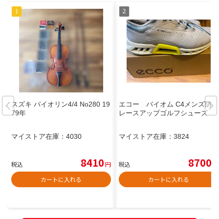
スズキ バイオリン4/4 No280 19
エコー バイオム C4メンズ防水
79年
レースアップゴルフシューズ
マイストア在庫：
4030
マイストア在庫：
3824
8410
8700
税込
円
税込
円
カートに入れる
カートに入れる