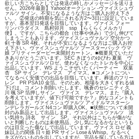
欲しい方こちらとしては発送の時しかメッセージを送りま
せん。2026年最新】Yahoo!オークション -ヴァイスシュヴ
ァルツ サイン。不安になるような方はご購入お控え下さ
い。。②発送の時期を気にされる方2〜3日に設定していま
すが、基本翌日発送を目指しています。ヴァイス フォー
リンパラダイス 島村卯月 ssp 【らくらくメルカリ
便】。ですが、こちらの都合（仕事や休み）で少し伸びて
しまうこともあります。ヴァイスシュヴァルツ 空分かつ
剣 十香 SR 4枚。それが不安になるような方はご購入お控
え下さい。ヴァイスシュヴァルツ ブースターパック ウマ
娘 プリティーダービー未開封カートン。■概要見ていただ
きありがとうございます。SEC きぼうのゆびわ 夏葉 ヴ
ァイスシュヴァルツロゼ。使わなくなったトレカを中心に
出品しています。WS ようこそぜいたくパーティー 双葉
杏 SP サイン デレマス アイマス。■コメントについ
てなるべく安価での出品を目指しています。葬送のフリー
レン PR PSA10 金箔。そのため、相場を大きくずれる値
下げは、コメント削除いたします。颯蒼のセレニティ 久
川 颯 SP 箔押しサイン ヴァイス デレマス。また『購入
を考えていますが、値下げ可能ですか？』的なコメントも
削除します。ヴァイスシュヴァルツ アイドルマスターシ
ンデレラガールズ N4コン 即購入OK。■状態について未開
封のみ新品として出品します。ヴァイスシュヴァルツ 淡
い気持ち 詩名 サイン SP。それ以外はこちらが傷がな
いと判断したものは未使用品、少し気になるかなというも
のは目立った傷なしで出品しています。ヴァイス ロゼ 義
妹以上の関係 日々姫 PR サイン Lose＆Whisp。なるべく
キズがないものを出していますが、完品を探している方は