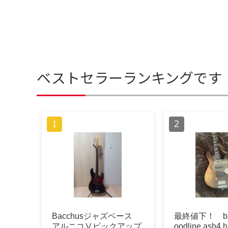
ベストセラーランキングです
Bacchusジャズベース
最終値下！ bac
アルニコⅤピックアップ
oodline ash4