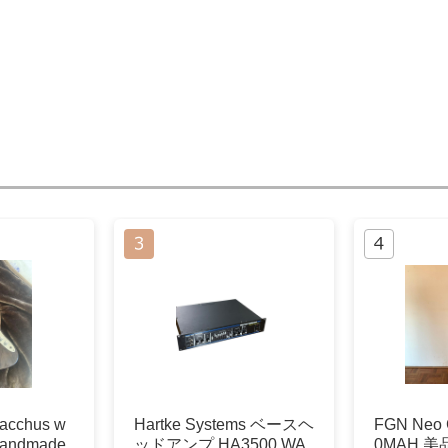
chus w
Hartke Systems ベースヘ
FGN Neo 
 handmade
ッドアンプ HA3500 WA
0MAH 美