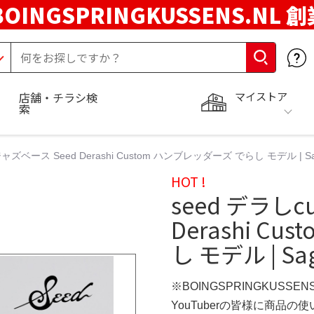
BOINGSPRINGKUSSENS.NL 
マイストア
店舗・チラシ検
索
ジャズベース Seed Derashi Custom ハンブレッダーズ でらし モデル | Sa
HOT !
seed デラしc
Derashi C
し モデル | Sa
※BOINGSPRINGKUSSEN
YouTuberの皆様に商品