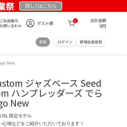
創業祭
詳しくは
こちら
合計金額
ご利用案内
0
ゲスト様
0円
お問い合わせ
変更
ログイン
新規会員登録
go New
ustom ジャズベース Seed
ustom ハンブレッダーズ でら
go New
S.NL 限定モデル
の使い心地などをご紹介いただいております！