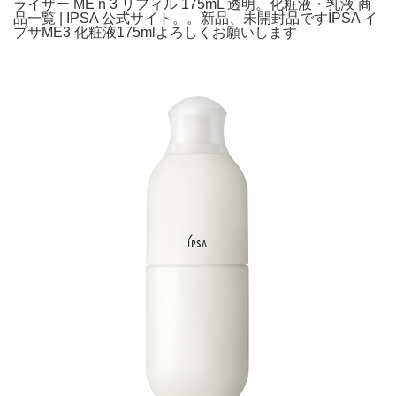
ライザー ME n 3 リフィル 175mL 透明。化粧液・乳液 商
品一覧 | IPSA 公式サイト。。新品、未開封品ですIPSA イ
プサME3 化粧液175mlよろしくお願いします